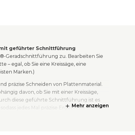
 mit geführter Schnittführung
g®-Geradschnittführung zu. Bearbeiten Sie
 – egal, ob Sie eine Kreissäge, eine
isten Marken.)
d präzise Schneiden von Plattenmaterial.
ängig davon, ob Sie mit einer Kreissäge,
urch diese geführte Schnittführung ist es
Mehr anzeigen
sodass jedes Mal präzise Ergebnisse erzielt
 GripMaxx™-Klemmsystem direkt am
inienanzeigen schnelles und präzises