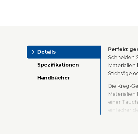
Perfekt ge
Details
Schneiden S
Spezifikationen
Materialien 
Stichsäge o
Handbücher
Die Kreg-Ge
Materialien
einer Tauch
einfacher de
werden. Die
Werkstück b
Schneiden.