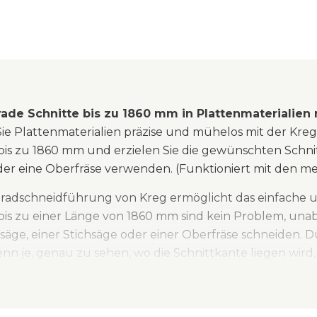
rade Schnitte bis zu 1860 mm in Plattenmaterialien
ie Plattenmaterialien präzise und mühelos mit der Kre
bis zu 1860 mm und erzielen Sie die gewünschten Schnitte
der eine Oberfräse verwenden. (Funktioniert mit den me
radschneidführung von Kreg ermöglicht das einfache un
 bis zu einer Länge von 1860 mm sind kein Problem, unabh
säge, einer Stichsäge oder einer Oberfräse schneiden. D
nn je, genau zu sehen, wo die Schnittkante liegen wird, 
 Führungsschiene kann mit dem flachen, integrierten
efestigt werden und ermöglicht mit Hilfe ihrer Schnittl