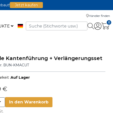
ebaut!
Jetzt kaufen
Händler finden
0
UKTE
de Kantenführung + Verlängerungsset
Nr.
BUN-KMACUT
rkeit :
Auf Lager
9 €
In den Warenkorb
St.