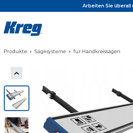
Arbeiten Sie überal
Produkte
Sägesysteme
für Handkreissägen
Pocket-Hole J
Pocket-Hole 
Pocket-Hole 