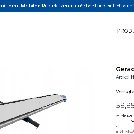
l mit dem Mobilen Projektzentrum
Schnell und einfach aufg
PROD
ig
Gera
Zubehör
Artikel-
Schrauben und Dübel
Verfügba
59,9
Menge
inkl. Mw