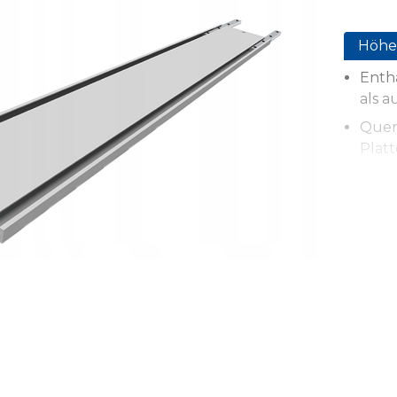
Höhe
Enth
als 
Quer
Platt
Die 
Schni
Einzi
perfe
Inte
Schie
Inte
Schie
Funkt
sowie