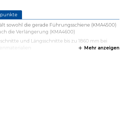
punkte
ält sowohl die gerade Führungsschiene (KMA4500)
auch die Verlängerung (KMA4600)
schnitte und Längsschnitte bis zu 1860 mm bei
enmaterialien
Mehr anzeigen
Aluminium-Führungsschiene sorgt für präzise
tte entlang einer geraden Linie
ehbare Schnittlinienanzeigen helfen bei der
kten Positionierung der Schnitte
grierte Klemmvorrichtung mit GripMaxx™ sichert die
ne am Material.
grierte Klemmvorrichtung mit GripMaxx™ sichert die
ne am Material.
ioniert mit links- und rechtsdrehenden Kreissägen
 einigen Stichsägen und Oberfräsen.