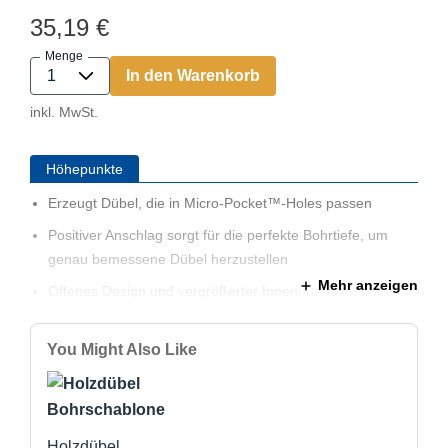
35,19 €
Menge
In den Warenkorb
inkl. MwSt.
Höhepunkte
Erzeugt Dübel, die in Micro-Pocket™-Holes passen
Positiver Anschlag sorgt für die perfekte Bohrtiefe, um
genau bemessene Dübel herzustellen
Mehr anzeigen
Offenes Design und vergrößerter Innendurchmesser
sorgen für Freiraum um den Dübel herum und erleichtern
das Bohren
You Might Also Like
Spezielle Riffelung reduziert Hitze und Reibung für
bessere Dübel und eine längere Lebensdauer des
Bohrers
Holzdübel