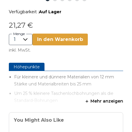
Verfügbarkeit :
Auf Lager
21,27 €
Menge
In den Warenkorb
inkl. MwSt.
Höhepunkte
Für kleinere und dünnere Materialien von 12 mm
Stärke und Materialbreiten bis 25 mm
Um 25 % kleinere Taschenlochbohrungen als die
Standard-Bohrungen
Mehr anzeigen
Erweiterung für die Bohrschablone Kreg Jig 720 &
720 PRO
You Might Also Like
Verwendung von Kreg Pan-Head Schrauben (SPS)