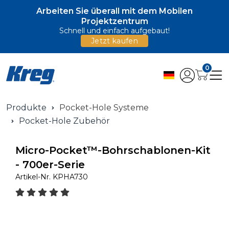
Arbeiten Sie überall mit dem Mobilen
Projektzentrum
Schnell und einfach aufgebaut!
Jetzt kaufen
0
Produkte
Pocket-Hole Systeme
Pocket-Hole Zubehör
Micro-Pocket™-Bohrschablonen-Kit
- 700er-Serie
Artikel-Nr.
KPHA730