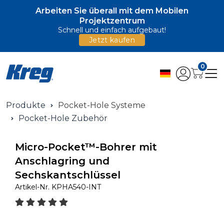
Arbeiten Sie überall mit dem Mobilen
Projektzentrum
Schnell und einfach aufgebaut!
Jetzt kaufen
0
Produkte
Pocket-Hole Systeme
Pocket-Hole Zubehör
Micro-Pocket™-Bohrer mit
Anschlagring und
Sechskantschlüssel
Artikel-Nr.
KPHA540-INT