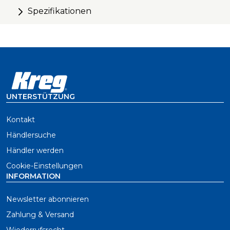
mit einer Breite von bis zu 25 mm
Spezifikationen
Die Bohrergröße beträgt 7,5 mm
Stufenbohrer zur Verwendung mit Pan-Head-
Taschenlochschrauben
Schnellere und einfachere Bohrvorgänge, da der
Bohrer weniger Material abträgt
UNTERSTÜTZUNG
Kontakt
Händlersuche
Händler werden
Cookie-Einstellungen
INFORMATION
Newsletter abonnieren
Zahlung & Versand