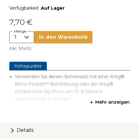
Verfügbarkeit :
Auf Lager
7,70 €
Menge
In den Warenkorb
inkl. MwSt.
Höhepunkte
Verwenden Sie diesen Bohrersatz mit einer Kreg®
Micro-Pocket™-Bohrführung oder der Kreg®
Pocket-Hole Jig Micro, um 33 % kleinere
Taschenlöcher zu bohren
Mehr anzeigen
Zur Verwendung mit der Kreg® Pocket-Hole Jig
Micro (KPHJ230-INT) und dem Micro-Pocket™-
Bohrführungssatz (KPHA730)
Details
Geeignet für 12-mm-Material und schmales Material