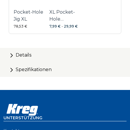
Pocket-Hole
XL Pocket-
Jig XL
Hole
Schrauben
78,53 €
7,99 €
-
29,99 €
Details
Spezifikationen
UNTERSTÜTZUNG