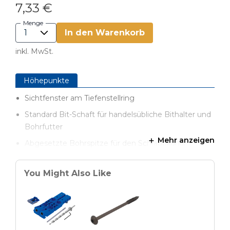
7,33 €
Menge
In den Warenkorb
inkl. MwSt.
Höhepunkte
Sichtfenster am Tiefenstellring
Standard Bit-Schaft für handelsübliche Bithalter und
Bohrfutter
Mehr anzeigen
Abgesetzte Bohrspitze für den Schraubkanal
Gelaserte Markierungen am Bohrerschaft
You Might Also Like
Original Ersatzteil von Kreg