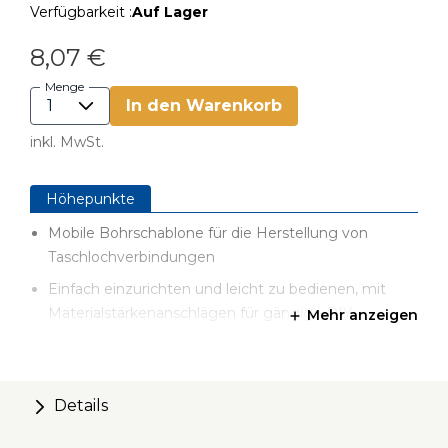
Verfügbarkeit :
Auf Lager
8,07 €
Menge
In den Warenkorb
inkl. MwSt.
Höhepunkte
Mobile Bohrschablone für die Herstellung von
Taschlochverbindungen
Einfach einzurichten und leicht zu bedienen, mit
Materialstärkenanschlägen für gängige DIY-
Mehr anzeigen
Materialien: 13 mm, 19 mm und 38 mm
Robuste Konstruktion für eine lange Lebensdauer
Vielseitiges Design für Projekte im Innen- und
Details
Außenbereich sowie für Reparaturen im Haushalt