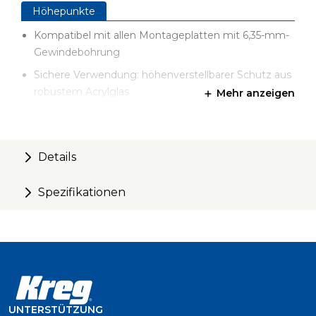
Höhepunkte
Kompatibel mit allen Montageplatten mit 6,35-mm-
Gewindebohrung
Sichere Verwendung: höhenverstellbarer Schutz aus
robustem Acrylglas
Mehr anzeigen
Schnelle Installation, kein Bohren oder Anpassen
erforderlich
Hergestellt in Deutschland
Details
Spezifikationen
UNTERSTÜTZUNG