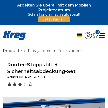
Arbeiten Sie überall mit dem Mobilen
Projektzentrum
Schnell und einfach aufgebaut!
Jetzt kaufen
0
Produkte
Frässysteme
Fräszubehör
Router-Stoppstift +
Sicherheitsabdeckung-Set
Artikel-Nr.
PRS-RTS-KIT