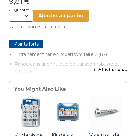
9,81 €
Quantité
Ajouter au panier
J'ai pris connaissance de la
Points forts
Entraînement carré "Robertson" taille 2 (R2)
Rangé dans une mallette de transport robuste et
Afficher plus
pratique
You Might Also Like
Kit de vis de
Kit de vis
Vis à trou de