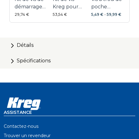
démarrage
Kreg pour
poche
Kreg
l'extérieur
zinguées
29,74 €
53,54 €
5,49 €
-
59,99 €
Détails
Spécifications
ASSISTANCE
Contactez-nous
Trouver un revendeur