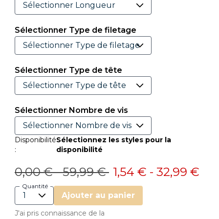
Sélectionner Type de filetage
Sélectionner Type de tête
Sélectionner Nombre de vis
Disponibilité
Sélectionnez les styles pour la
:
disponibilité
Prix réduit de
à
Prix réduit de
à
0,00 €
-
59,99 €
1,54 €
-
32,99 €
Quantité
Ajouter au panier
J'ai pris connaissance de la