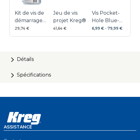
Kit de vis de
Jeu de vis
Vis Pocket-
démarrage
projet Kreg®
Hole Blue-
Kreg
Kote™
29,74 €
41,64 €
6,99 €
-
79,99 €
Détails
Spécifications
ASSISTANCE