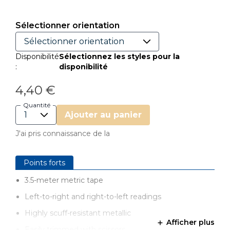
Sélectionner orientation
Disponibilité
Sélectionnez les styles pour la
:
disponibilité
4,40 €
Quantité
Ajouter au panier
J'ai pris connaissance de la
Points forts
3.5-meter metric tape
Left-to-right and right-to-left readings
Highly scuff-resistant metallic
Afficher plus
Easily trimmed with scissors