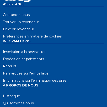
ASSISTANCE
Complètement plat : mise à niveau facile du RL2.0K
à l'aide de vis de mise à niveau dans la plaque
Contactez-nous
d'insertion
Trouver un revendeur
Échelle laser : échelle millimétrique sur la surface
Devenir revendeur
pour un alignement précis du guide parallèle
Préférences en matière de cookies
Pas besoin de percer vos propres trous : les trous de
INFORMATIONS
montage (tête fraisée) pour une installation rapide
de la table de toupie sont déjà pré-percés.
Inscription à la newsletter
Compatible avec les systèmes de table de toupie
Expédition et paiements
Kreg PRS1045 et PRS2100.
Retours
Remarques sur l'emballage
Informations sur l'élimination des piles
À PROPOS DE NOUS
Historique
Qui sommes-nous