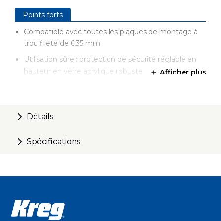
Points forts
Compatible avec toutes les plaques de montage à
trou fileté de 6,35 mm
Utilisation sûre : protection de sécurité réglable en
hauteur en verre acrylique robuste
Afficher plus
Installation rapide, aucun perçage ni réglage
nécessaire
Fabriqué en Allemagne
Détails
Spécifications