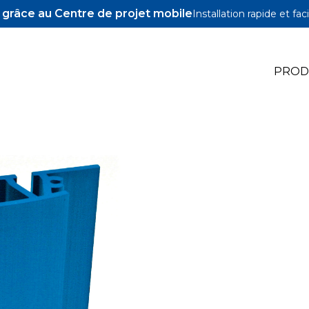
z grâce au Centre de projet mobile
Installation rapide et faci
PROD
igs
ccessoires
ns Pocket-Hole