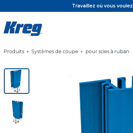
Travaillez où vous voule
Produits
Systèmes de coupe
pour scies à ruban
Pocket-Hole J
Pocket-Hole A
Vis et tourillo