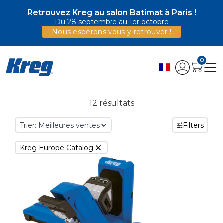
Retrouvez Kreg au salon Batimat à Paris !
Du 28 septembre au 1er octobre
Nous espérons vous y retrouver !
0
12 résultats
Trier:
Filters
Kreg Europe Catalog
Supprimer le filtre Actuellement filtré par Category : Kre