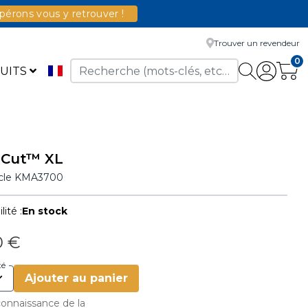
érons vous y retrouver !
Trouver un revendeur
0
UITS
-Cut™ XL
icle
KMA3700
lité :
En stock
0 €
té
Ajouter au panier
 connaissance de la