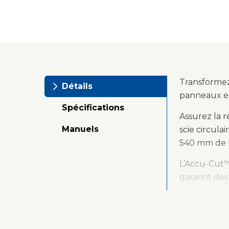
Transformez
Détails
panneaux en
Spécifications
Assurez la r
Manuels
scie circula
540 mm de l
L’Accu-Cut™ 
garantit des
chariot univ
professionne
la coupe. C