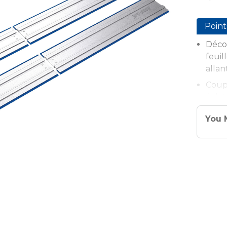
Point
Déco
feui
allan
Coupe
éclat
Réali
You 
la sc
scie f
Se fi
ou à 
Aucun
guid
rail 