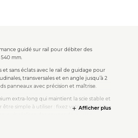
mance guidé sur rail pour débiter des
2 540 mm.
s et sans éclats avec le rail de guidage pour
udinales, transversales et en angle jusqu’à 2
s panneaux avec précision et maîtrise.
nium extra-long qui maintient la scie stable et
re simple à utiliser : fixez votre scie sur le
Afficher plus
pe, puis réalisez des coupes de qualité
ats et l’arrachement sur toute la longueur de
tidérapante qui maintient le rail en place