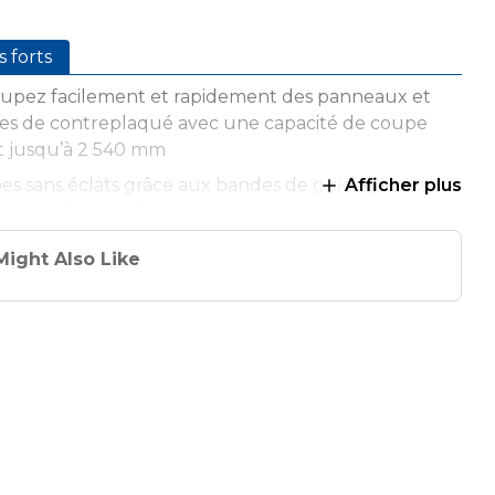
s forts
upez facilement et rapidement des panneaux et
lles de contreplaqué avec une capacité de coupe
t jusqu’à 2 540 mm
s sans éclats grâce aux bandes de guidage anti-
Afficher plus
s qui réduisent l’arrachement
sez vos coupes où vous en avez besoin en apportant
Might Also Like
ie à la pièce plutôt qu’en déplaçant la pièce vers une
ixe
xe facilement à votre scie circulaire à lame à gauche
droite, et se retire tout aussi facilement
 serre-joint nécessaire grâce aux bandes de
age antidérapantes qui maintiennent fermement le
pendant toute la coupe