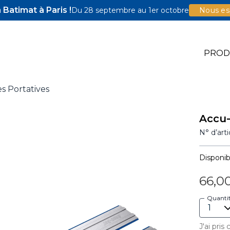
Batimat à Paris !
Du 28 septembre au 1er octobre
Nous esp
PROD
es Portatives
e Jigs
Accu
e Accessoires
N° d’art
illons Pocket-Hole
Disponibi
66,0
Quanti
J'ai pris