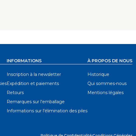
u-Cut™, mais si vous souhaitez un maintien
t.
s fin (worm drive).
r en plastique, car cela peut affecter la
INFORMATIONS
À PROPOS DE NOUS
Inscription à la newsletter
Historique
ies
Expédition et paiements
Qui sommes-nous
Retours
Mentions légales
Remarques sur l'emballage
Informations sur l'élimination des piles
Politique de Confidentialité
|
Conditions Générales