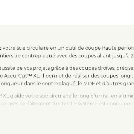
 votre scie circulaire en un outil de coupe haute perfor
tiers de contreplaqué avec des coupes allant jusqu’à 
éussite de vos projets grâce à des coupes droites, précise
ire Accu-Cut™ XL. Il permet de réaliser des coupes longit
ongueur dans le contreplaqué, le MDF et d’autres grand
XL guide votre scie circulaire le long d’un rail en alumi
 coupes parfaitement droites. Le système est conçu pour êt
ersel, alignez le rail Accu-Cut™ XL sur votre trait de cou
lle. Les bandes de guidage anti-éclats réduisent les écl
es mêmes bandes sont également dotées d’une surface an