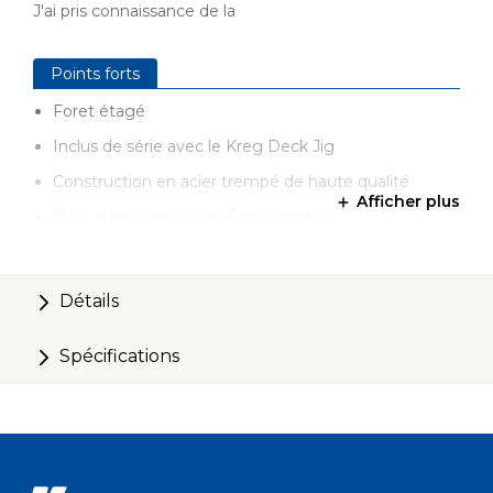
J'ai pris connaissance de la
Points forts
Foret étagé
Inclus de série avec le Kreg Deck Jig
Construction en acier trempé de haute qualité
Afficher plus
Queue hexagonale de 6 mm limitant le risque de
glissement
Compatible avec le système Quick-Change
Détails
Spécifications