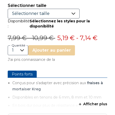
Sélectionner taille
Disponibilité
Sélectionnez les styles pour la
:
disponibilité
Prix réduit de
à
Prix réduit de
à
7,99 €
-
10,99 €
5,19 €
-
7,14 €
Quantité
Ajouter au panier
J'ai pris connaissance de la
Points forts
Conçus pour s'adapter avec précision aux
fraises à
mortaiser Kreg
Disponibles en tenons de 6 mm, 8 mm et 10 mm
Afficher plus
En bois dur pour plus de résistance et de stabilité
Canelés pour une meilleure rétention de la colle ;