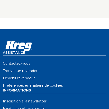
chocs
Orifices d’évacuation des copeaux permettant de
maintenir le foret dégagé des débris
Rangement intégré pour garder les embouts de
perçage et de vissage à portée de main
ASSISTANCE
Contactez-nous
Trouver un revendeur
Devenir revendeur
Préférences en matière de cookies
INFORMATIONS
Inscription à la newsletter
Expédition et paiements