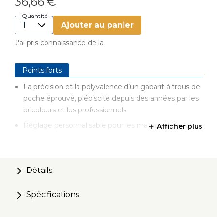
36,66 €
Quantité
Ajouter au panier
J'ai pris connaissance de la
Points forts
La précision et la polyvalence d’un gabarit à trous de
poche éprouvé, plébiscité depuis des années par les
bricoleurs et les professionnels
Réglage personnalisable pour les matériaux de 13
Afficher plus
mm à 38 mm d’épaisseur, par incréments de 3 mm
Serre-joint à levier de qualité industrielle maintenant
fermement les pièces en place
Détails
Guide intégré pour un réglage rapide du foret à trous
de poche
Spécifications
Construction robuste en polymère résistant aux