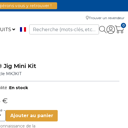
érons vous y retrouver !
Trouver un revendeur
0
UITS
 Jig Mini Kit
icle
MKJKIT
lité :
En stock
4 €
té
Ajouter au panier
 connaissance de la