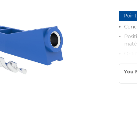
Point
Conc
Posit
maté
Orifi
Corps
You 