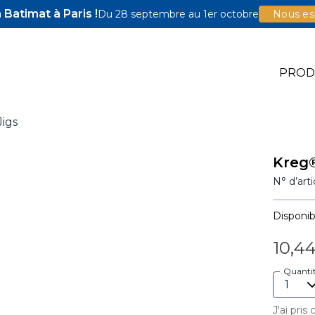
Batimat à Paris !
Du 28 septembre au 1er octobre
Nous esp
PROD
igs
igs
Kreg®
ccessoires
N° d’art
ns Pocket-Hole
Disponibi
10,4
Quanti
J'ai pris