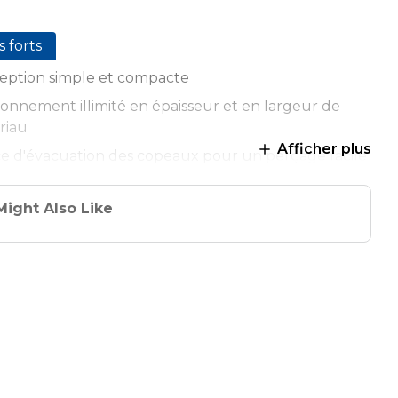
s forts
eption simple et compacte
ionnement illimité en épaisseur et en largeur de
riau
Afficher plus
ce d'évacuation des copeaux pour un perçage facile
 en nylon renforcé de fibres de verre
Might Also Like