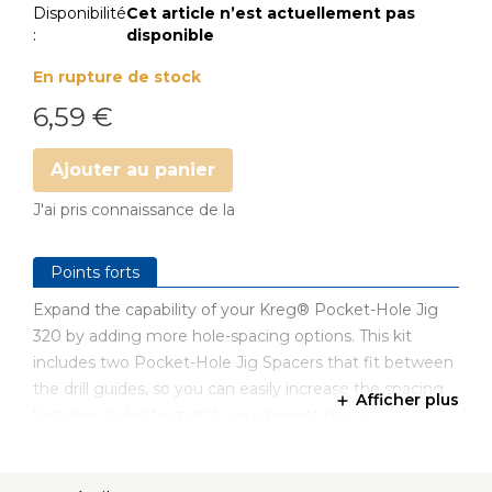
Disponibilité
Cet article n’est actuellement pas
:
disponible
En rupture de stock
6,59 €
Ajouter au panier
J'ai pris connaissance de la
Points forts
Expand the capability of your Kreg® Pocket-Hole Jig
320 by adding more hole-spacing options. This kit
includes two Pocket-Hole Jig Spacers that fit between
the drill guides, so you can easily increase the spacing
Afficher plus
between holes to match your project needs.