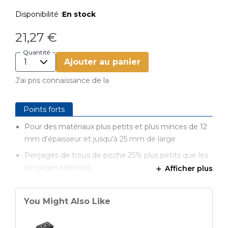
Disponibilité :
En stock
21,27 €
Quantité
Ajouter au panier
J'ai pris connaissance de la
Points forts
Pour des matériaux plus petits et plus minces de 12
mm d'épaisseur et jusqu'à 25 mm de large
Perçages de trous de poche 25% plus petits que les
perçages standard
Afficher plus
Extension pour le gabarit de perçage Kreg Jig 720 &
720 PRO
You Might Also Like
Utilisation de vis Kreg Pan-Head (SPS)