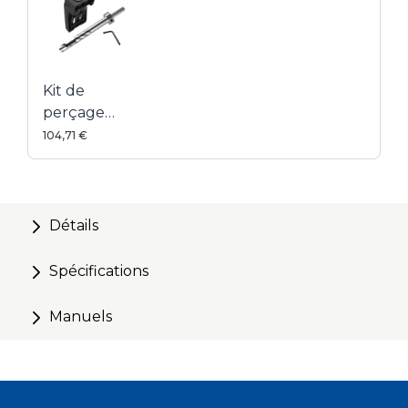
Kit de
perçage
Plug Cutter
104,71 €
personnalisé
Détails
Spécifications
Manuels