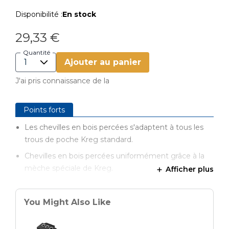
Disponibilité :
En stock
29,33 €
Quantité
Ajouter au panier
J'ai pris connaissance de la
Points forts
Les chevilles en bois percées s'adaptent à tous les
trous de poche Kreg standard.
Chevilles en bois percées uniformément grâce à la
mèche spéciale de Kreg.
Afficher plus
Fonctionne avec les mèches HD et Micro (vendues
séparément).
You Might Also Like