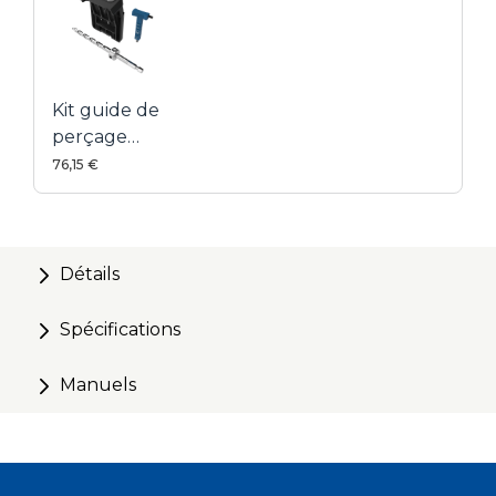
Kit guide de
perçage
Micro-
76,15 €
Pocket™ -
Série 700
Détails
Spécifications
Manuels