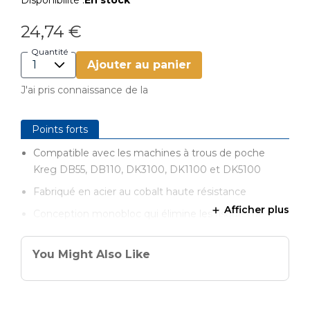
Disponibilité :
En stock
24,74 €
Quantité
Ajouter au panier
J'ai pris connaissance de la
Points forts
Compatible avec les machines à trous de poche
Kreg DB55, DB110, DK3100, DK1100 et DK5100
Fabriqué en acier au cobalt haute résistance
Afficher plus
Conception monobloc qui élimine les risques de
bourrage
Assure un perçage beaucoup plus fluide et rapide
You Might Also Like