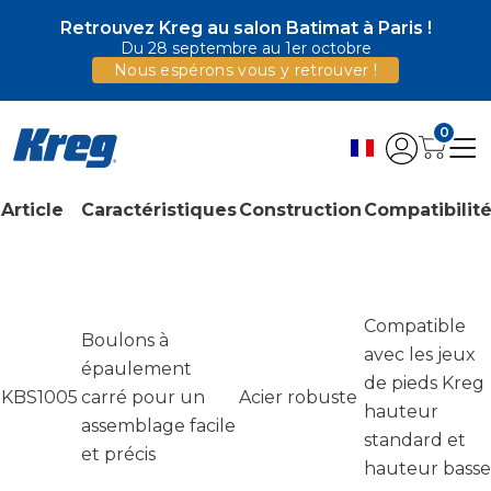
Retrouvez Kreg au salon Batimat à Paris !
Du 28 septembre au 1er octobre
Nous espérons vous y retrouver !
0
Article
Caractéristiques
Construction
Compatibilit
Compatible
Boulons à
avec les jeux
épaulement
de pieds Kreg
KBS1005
carré pour un
Acier robuste
hauteur
assemblage facile
standard et
et précis
hauteur basse