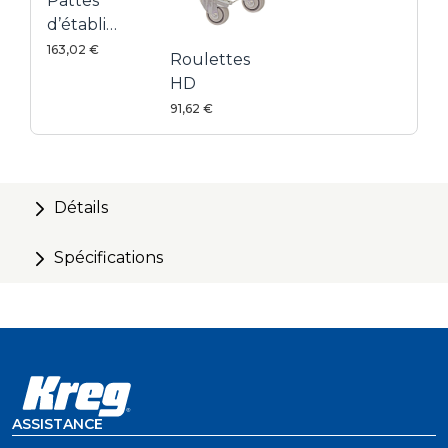
Pattes
d’établi
universel
163,02 €
Roulettes
1000
HD
91,62 €
Détails
Spécifications
ASSISTANCE