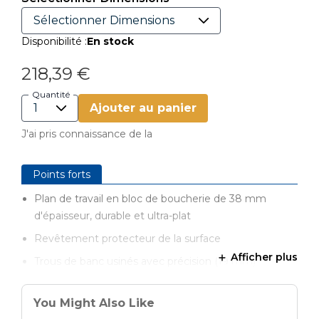
Disponibilité :
En stock
218,39 €
Quantité
Ajouter au panier
J'ai pris connaissance de la
Points forts
Plan de travail en bloc de boucherie de 38 mm
d'épaisseur, durable et ultra-plat
Revêtement protecteur de la surface
Afficher plus
Trous de banc usinés avec précision (19 mm)
Plan surdimensionné pour une polyvalence de
serrage
You Might Also Like