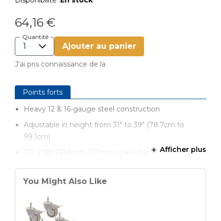
Disponibilité :
En stock
64,16 €
Quantité
Ajouter au panier
J'ai pris connaissance de la
Points forts
Heavy 12 & 16-gauge steel construction
Adjustable in height from 31" to 39" (78.7cm to
99.1cm)
Afficher plus
20" x 28" (508mm-711mm) steel stand footprint
Includes (4) stable leveling feet
You Might Also Like
Durable powder-coated finish
Fast, easy assembly