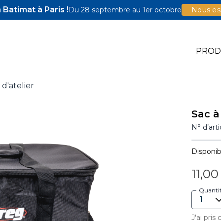
Batimat à Paris !
Du 28 septembre au 1er octobre
Nous esp
PROD
 d'atelier
igs
Sac à
ccessoires
N° d’art
ns Pocket-Hole
Disponibi
11,00
Quanti
J'ai pris