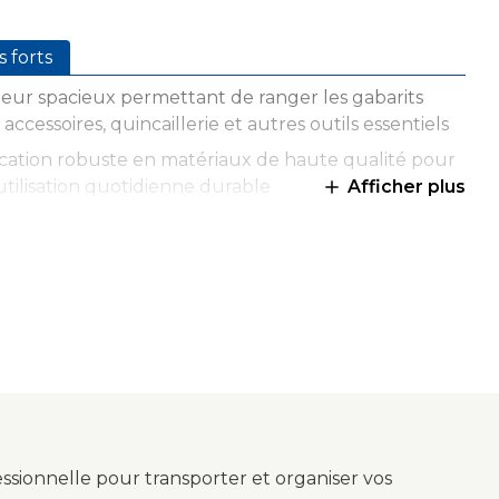
s forts
ieur spacieux permettant de ranger les gabarits
 accessoires, quincaillerie et autres outils essentiels
cation robuste en matériaux de haute qualité pour
tilisation quotidienne durable
Afficher plus
ples compartiments facilitant l’organisation et
ès rapide aux outils et accessoires
ption portable pour transporter facilement votre
me Kreg où que vous alliez
 pour l’atelier, les chantiers ou les déplacements
 différents projets
ssionnelle pour transporter et organiser vos