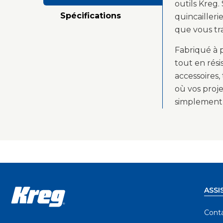
outils Kreg.
Spécifications
quincailleri
que vous tra
Fabriqué à p
tout en rési
accessoires
où vos proje
simplement u
ASSI
Cont