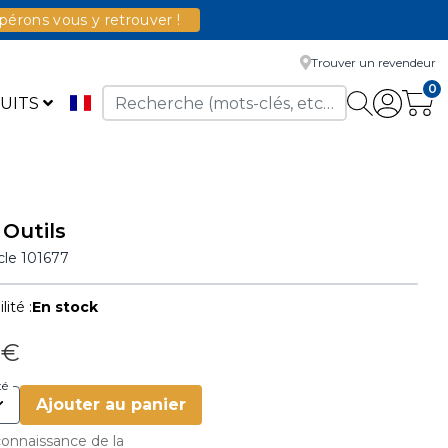
érons vous y retrouver !
Trouver un revendeur
0
UITS
 Outils
icle
101677
lité :
En stock
 €
té
Ajouter au panier
 connaissance de la