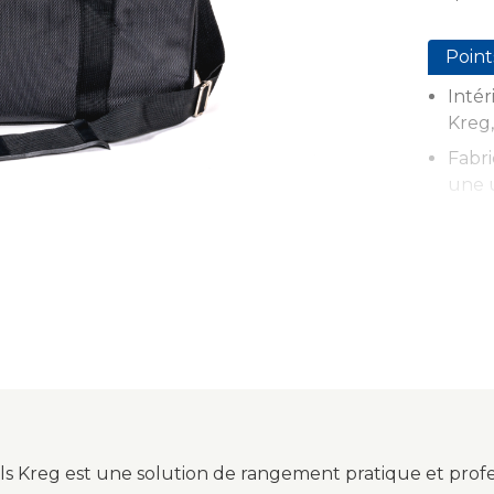
Point
Intér
Kreg,
Fabri
une u
Multi
l’acc
Conce
systè
Idéal
entre
ils Kreg est une solution de rangement pratique et profe