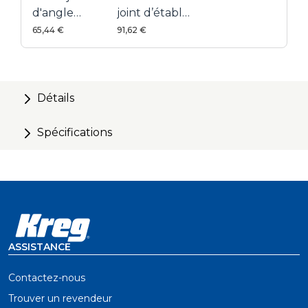
d'angle
joint d’établi
Automaxx®
Automaxx®
65,44 €
91,62 €
3
Détails
Spécifications
ASSISTANCE
Contactez-nous
Trouver un revendeur