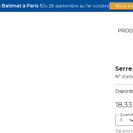
Batimat à Paris !
Du 28 septembre au 1er octobre
Nous esp
PROD
e Jigs
Serre
e Accessoires
N° d’art
illons Pocket-Hole
Disponibi
18,33
Quanti
J'ai pris