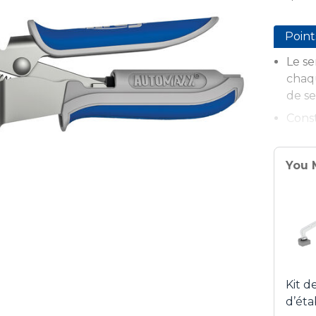
Point
Le se
chaqu
de se
Const
Poig
Tech
You 
Kit d
d’éta