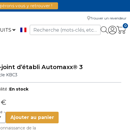
érons vous y retrouver !
Trouver un revendeur
0
UITS
-joint d’établi Automaxx® 3
icle
KBC3
lité :
En stock
 €
té
Ajouter au panier
 connaissance de la