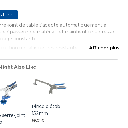
s forts
rre-joint de table s'adapte automatiquement à
e épaisseur de matériau et maintient une pression
rrage constante.
ruction métallique très résistante
Afficher plus
nées rembourrées pour une prise en main optimale
nique Automaxx
Might Also Like
Pince d'établi
152mm
e serre-joint
69,01 €
bli