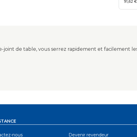
Auto
91,62 
e-joint de table, vous serrez rapidement et facilement le
STANCE
actez-nous
Devenir revendeur