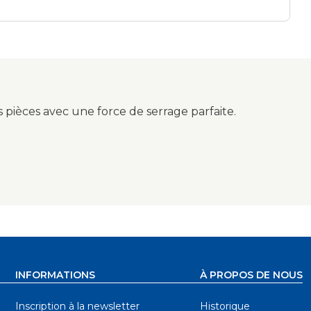
maxx® 3
€
s pièces avec une force de serrage parfaite.
INFORMATIONS
À PROPOS DE NOUS
Inscription à la newsletter
Historique