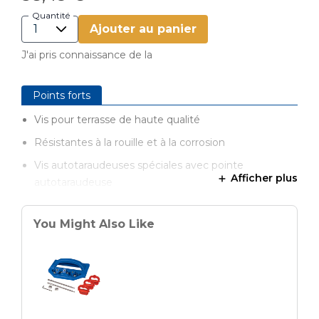
Quantité
Ajouter au panier
J'ai pris connaissance de la
Points forts
Vis pour terrasse de haute qualité
Résistantes à la rouille et à la corrosion
Vis autotaraudeuses spéciales avec pointe
Afficher plus
autotaraudeuse
Pour de meilleures propriétés de vissage et de
perçage
You Might Also Like
Spécialement trempées, idéales pour l'extérieur et
les endroits humides avec un risque de corrosion
Compatibles avec le Kreg Deck Jig KJDECKSYS20