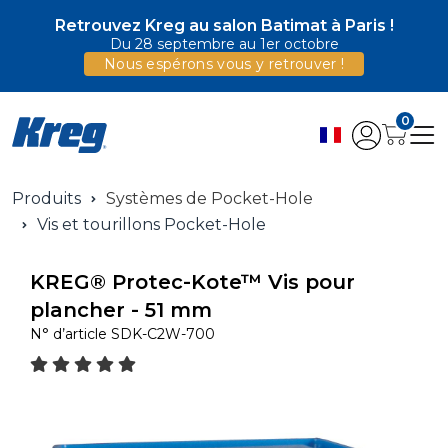
Retrouvez Kreg au salon Batimat à Paris !
Du 28 septembre au 1er octobre
Nous espérons vous y retrouver !
0
Produits
Systèmes de Pocket-Hole
Vis et tourillons Pocket-Hole
KREG® Protec-Kote™ Vis pour
plancher - 51 mm
N° d’article
SDK-C2W-700