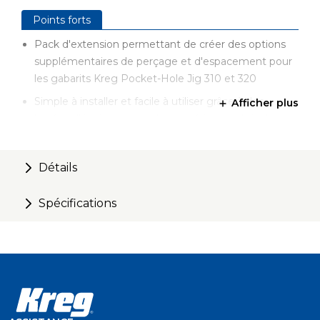
Points forts
Pack d'extension permettant de créer des options
supplémentaires de perçage et d'espacement pour
les gabarits Kreg Pocket-Hole Jig 310 et 320
Simple à installer et facile à utiliser grâce à des
Afficher plus
butées d'épaisseur pour les matériaux de bricolage
courants : 13 mm, 19 mm et 38 mm.
Construction durable pour une longue durée de vie.
Détails
L'entretoise de guidage de perçage incluse est
compatible avec les gabarits Pocket-Hole Jig 310 et
Spécifications
320.