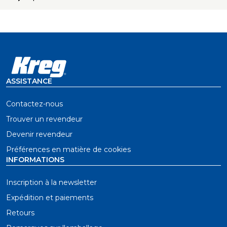
La taille du foret est de 7,5 mm
Forets étagés à utiliser avec des vis à tête
cylindrique pour trous borgnes
Forage plus rapide et plus facile, car le foret enlève
moins de matière
ASSISTANCE
Contactez-nous
Trouver un revendeur
Devenir revendeur
Préférences en matière de cookies
INFORMATIONS
Inscription à la newsletter
Expédition et paiements
Retours