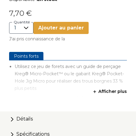
7,70 €
Quantité
Ajouter au panier
J'ai pris connaissance de la
Points forts
Utilisez ce jeu de forets avec un guide de perçage
Kreg® Micro-Pocket™ ou le gabarit Kreg® Pocket-
Hole Jig Micro pour réaliser des trous borgnes 33 %
plus petits
Afficher plus
À utiliser avec le gabarit Kreg® Pocket-Hole Jig
Micro (KPHJ230-INT) et le kit de guide de perçage
Micro-Pocket™ (KPHA730)
Détails
Fonctionne avec des matériaux de 12 mm et des
matériaux étroits, jusqu'à 25 mm de largeur
Spécifications