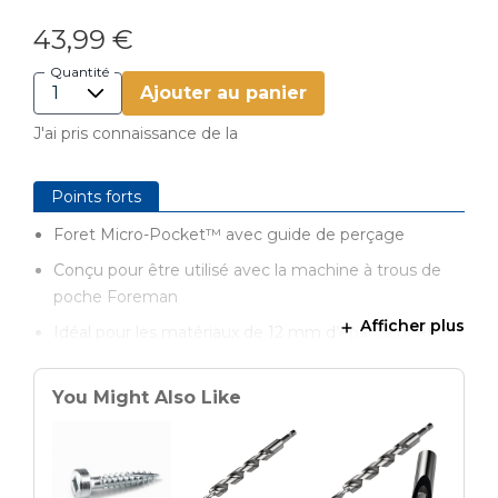
43,99 €
Quantité
Ajouter au panier
J'ai pris connaissance de la
Points forts
Foret Micro-Pocket™ avec guide de perçage
Conçu pour être utilisé avec la machine à trous de
poche Foreman
Afficher plus
Idéal pour les matériaux de 12 mm d’épaisseur et les
pièces étroites jusqu’à 25 mm de largeur
Permet un perçage rapide et facile
You Might Also Like
Foret de 7 mm de diamètre
Pointe pilote de 4 mm de diamètre