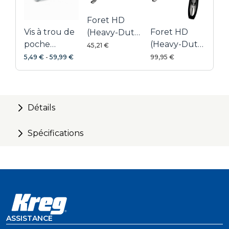
Conception monobloc en acier rapide industriel
(HSS)
Foret HD
Vis à trou de
Foret HD
(Heavy-Duty)
poche
(Heavy-Duty)
Foreman
45,21 €
zinguées
Foreman
sans guide
5,49 €
-
59,99 €
99,95 €
avec guide
de perçage
de perçage
Détails
Spécifications
ASSISTANCE