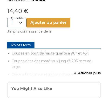
Disponibilité :
En stock
14,40 €
Quantité
Ajouter au panier
J'ai pris connaissance de la
Points forts
Coupes en bout de haute qualité à 90° et 45°.
Coupes dans des matériaux jusqu'à 203 mm de
large.
Afficher plus
Grâce à l'indicateur réglable individuellement, il est
toujours clair où la lame de scie coupe.
L'indicateur revient automatiquement en arrière
You Might Also Like
après l'alignement de l'aide à la coupe pour ne pas
entrer en conflit avec la lame de scie.
De petites baguettes d'appui augmentent la surface