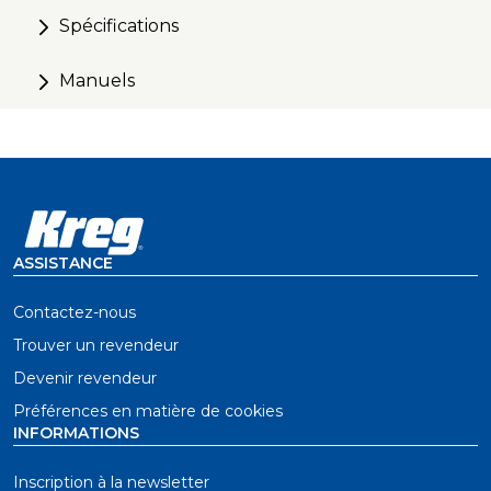
Compatible avec les scies circulaires à lame gauche
Spécifications
et droite, ainsi que certaines scies sauteuses et
défonceuses
Manuels
ASSISTANCE
Contactez-nous
Trouver un revendeur
Devenir revendeur
Préférences en matière de cookies
INFORMATIONS
Inscription à la newsletter