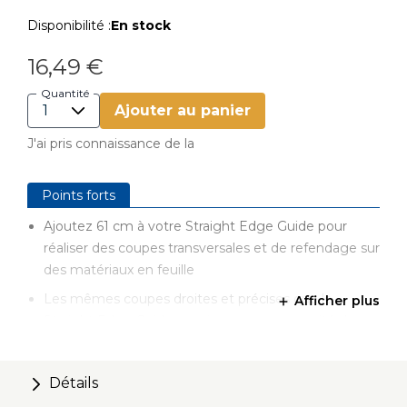
Disponibilité :
En stock
16,49 €
Quantité
Ajouter au panier
J'ai pris connaissance de la
Points forts
Ajoutez 61 cm à votre Straight Edge Guide pour
réaliser des coupes transversales et de refendage sur
des matériaux en feuille
Les mêmes coupes droites et précises que le
Afficher plus
Straight Edge Guide – mais avec une capacité de
coupe plus grande
Le rail de guidage en aluminium permet des coupes
Détails
précises le long d'une ligne droite