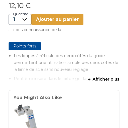
12,10 €
Quantité
Ajouter au panier
J'ai pris connaissance de la
Points forts
Les loupes à réticule des deux côtés du guide
permettent une utilisation simple des deux côtés de
la lame de scie sans nouveau réglage
Peut être inséré dans le rail de guidage par le haut,
Afficher plus
ce qui permet de le retirer ou de le repositionner
rapidement sans avoir à le pousser jusqu’à
You Might Also Like
l’extrémité du rail de guidage
S’adapte au guide parallèle PRS1015