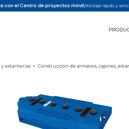
a con el Centro de proyectos móvil
¡Montaje rápido y senci
PRODU
et-Hole Jigs
 y estanterías
Construcción de armarios, cajones, esta
et-Hole Accesorios
llos y espigas para Pocket-Hole