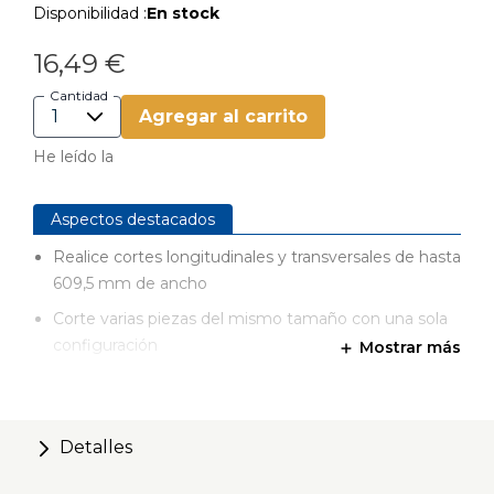
Disponibilidad :
En stock
16,49 €
Cantidad
Agregar al carrito
He leído la
Aspectos destacados
Realice cortes longitudinales y transversales de hasta
609,5 mm de ancho
Corte varias piezas del mismo tamaño con una sola
configuración
Mostrar más
Utilice la guía de gran formato para sierra circular y
obtenga un control preciso durante todo el corte
Elimina la necesidad de marcar, medir y trazar líneas
Detalles
de corte