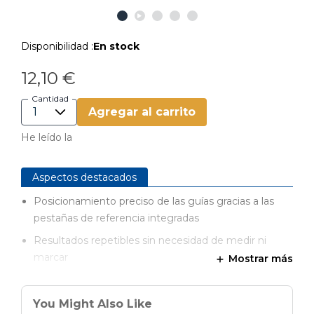
Disponibilidad :
En stock
12,10 €
Cantidad
Agregar al carrito
He leído la
Aspectos destacados
Posicionamiento preciso de las guías gracias a las
pestañas de referencia integradas
Resultados repetibles sin necesidad de medir ni
marcar
Mostrar más
Versátil para su uso en armarios, muebles y otras
aplicaciones
You Might Also Like