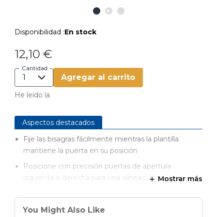
Disponibilidad :
En stock
12,10 €
Cantidad
Agregar al carrito
He leído la
Aspectos destacados
Fije las bisagras fácilmente mientras la plantilla
mantiene la puerta en su posición
Posicione con precisión puertas de apertura
izquierda o derecha para una alineación perfecta
Mostrar más
Ajuste la altura de las puertas con facilidad mediante
las cuñas de microajuste
You Might Also Like