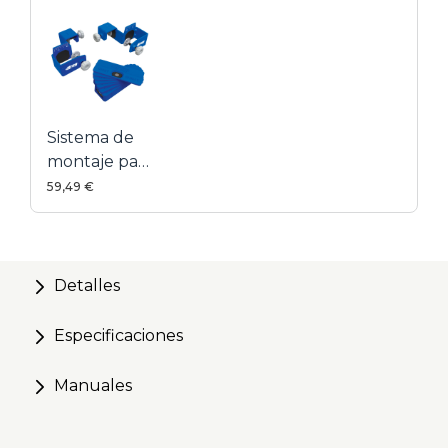
Compatible con armarios con marco frontal y sin
marco
Sistema de
montaje para
frentes de
59,49 €
cajón
Detalles
Especificaciones
Manuales