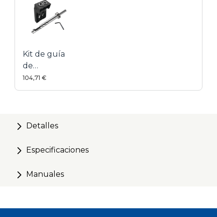
Kit de guía
de
perforación
104,71 €
para
cortador de
tapones a
medida
Detalles
Especificaciones
Manuales