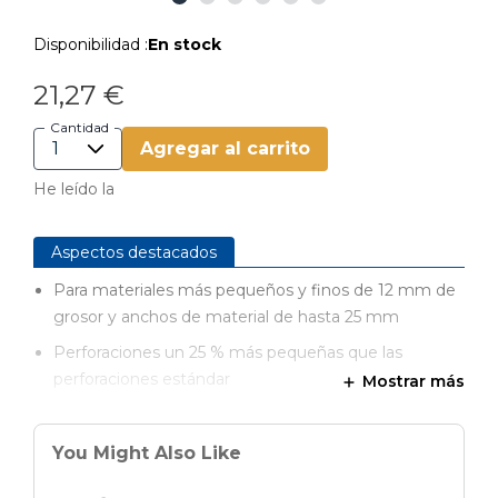
Disponibilidad :
En stock
21,27 €
Cantidad
Agregar al carrito
He leído la
Aspectos destacados
Para materiales más pequeños y finos de 12 mm de
grosor y anchos de material de hasta 25 mm
Perforaciones un 25 % más pequeñas que las
perforaciones estándar
Mostrar más
Extensión para la plantilla de taladrar Kreg Jig 720 &
720 PRO
You Might Also Like
Uso de tornillos de cabeza plana Kreg (SPS)