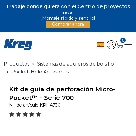
Trabaje donde quiera con el Centro de proyectos
móvil
¡Montaje rápido y sencillo!
Comprar ahora
0
Productos
Sistemas de agujeros de bolsillo
Pocket-Hole Accesorios
Kit de guía de perforación Micro-
Pocket™ - Serie 700
N.º de artículo
KPHA730