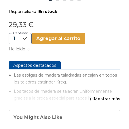
Disponibilidad :
En stock
29,33 €
Cantidad
Agregar al carrito
He leído la
Aspectos destacados
Las espigas de madera taladradas encajan en todos
los taladros estándar Kreg.
Los tacos de madera se taladran uniformemente
gracias a la broca especial para tacos Kreg.
Mostrar más
Funciona con brocas HD y Micro (se venden por
separado).
You Might Also Like