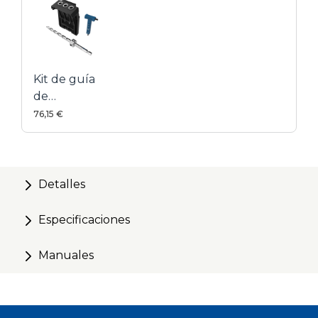
Kit de guía
de
perforación
76,15 €
Micro-
Pocket™ -
Serie 700
Detalles
Especificaciones
Manuales