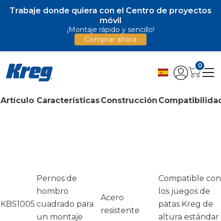
Trabaje donde quiera con el Centro de proyectos
móvil
¡Montaje rápido y sencillo!
Comprar ahora
0
Artículo
Características
Construcción
Compatibilida
Pernos de
Compatible con
hombro
los juegos de
Acero
KBS1005
cuadrado para
patas Kreg de
resistente
un montaje
altura estándar