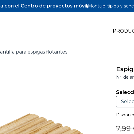
a con el Centro de proyectos móvil
¡Montaje rápido y senci
PRODU
antilla para espigas flotantes
Pocket-Hole Jigs
Espig
Pocket-Hole Accesorios
N.º de a
Tornillos y espigas para Pocket-Hole
Selecc
Disponibi
Prec
7,99