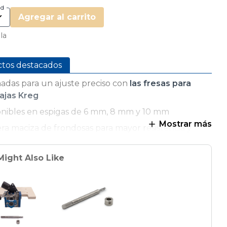
ad
Agregar al carrito
 la
ctos destacados
adas para un ajuste preciso con
las fresas para
ajas Kreg
onibles en espigas de 6 mm, 8 mm y 10 mm
Mostrar más
a maciza de frondosas para mayor resistencia y
ilidad
ladas para facilitar la retención del pegamento;
Might Also Like
imadamente 1/16" más cortas que la longitud
al para dejar espacio en la mortaja para el
amento
vase resellable reduce la expansión y la contracción
s espigas