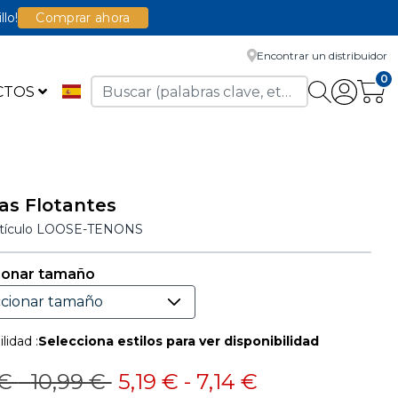
llo!
Comprar ahora
Encontrar un distribuidor
0
CTOS
as Flotantes
rtículo
LOOSE-TENONS
ionar tamaño
lidad :
Selecciona estilos para ver disponibilidad
io reducido de
a
Precio reducido de
a
 €
-
10,99 €
5,19 €
-
7,14 €