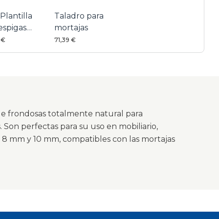
Plantilla
Taladro para
espigas
mortajas
ntes
 €
71,39 €
de frondosas totalmente natural para
s. Son perfectas para su uso en mobiliario,
, 8 mm y 10 mm, compatibles con las mortajas