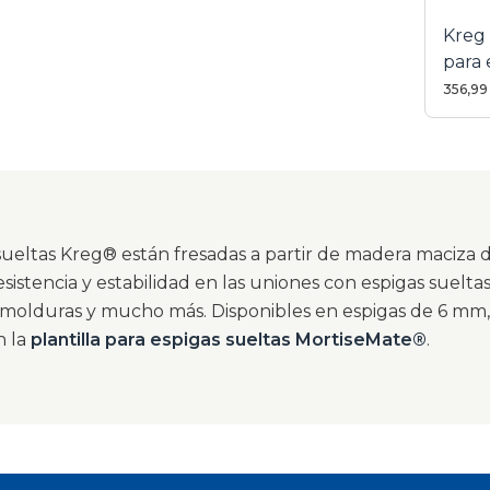
Kreg 
para 
flota
356,99
 sueltas Kreg® están fresadas a partir de madera maciza 
esistencia y estabilidad en las uniones con espigas suelta
, molduras y mucho más. Disponibles en espigas de 6 mm
n la
plantilla para espigas sueltas MortiseMate®
.