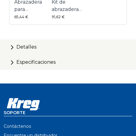
Abrazadera
Kit de
para
abrazadera
esquinas 90°
de banco
65,44 €
91,62 €
Automaxx®
3
Detalles
Especificaciones
SOPORTE
Contáctenos
Encuentre un distribuidor