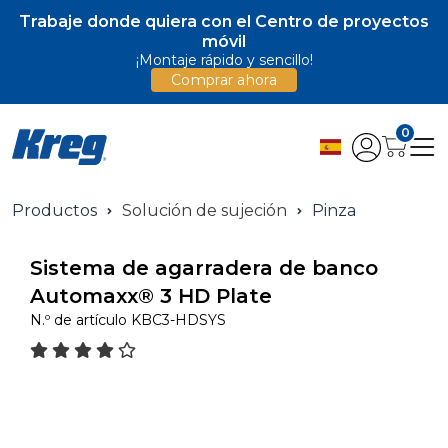
Trabaje donde quiera con el Centro de proyectos
móvil
¡Montaje rápido y sencillo!
Comprar ahora
0
Productos
Solución de sujeción
Pinza
Sistema de agarradera de banco
Automaxx® 3 HD Plate
N.º de artículo
KBC3-HDSYS