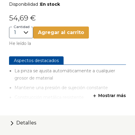
Disponibilidad :
En stock
54,69 €
Cantidad
Agregar al carrito
He leído la
Aspectos destacados
La pinza se ajusta automáticamente a cualquier
grosor de material
Mantiene una presión de sujeción constante
Mostrar más
Construcción metálica resistente
Asas acolchadas para un funcionamiento y
ergonomía óptimos
Detalles
Puede girar 360° sobre la plataforma con pinza