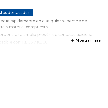
ctos destacados
tegra rápidamente en cualquier superficie de
ra o material compuesto
rciona una amplia presión de contacto adicional
Mostrar más
atible con: KBC3 y KBC6