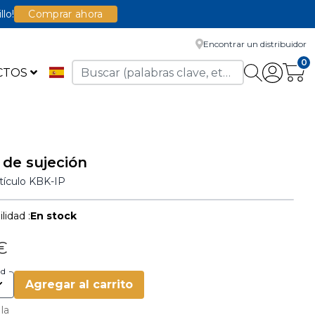
llo!
Comprar ahora
Encontrar un distribuidor
0
CTOS
 de sujeción
rtículo
KBK-IP
lidad :
En stock
 €
ad
Agregar al carrito
 la