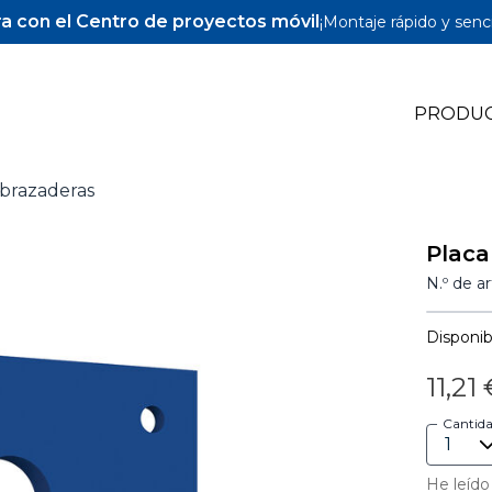
a con el Centro de proyectos móvil
¡Montaje rápido y senci
PRODU
abrazaderas
Pocket-Hole Jigs
Placa
Pocket-Hole Accesorios
N.º de a
Tornillos y espigas para Pocket-Hole
Disponibi
11,21
Cantid
He leído