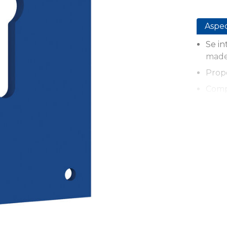
Aspe
Se in
made
Propo
Comp