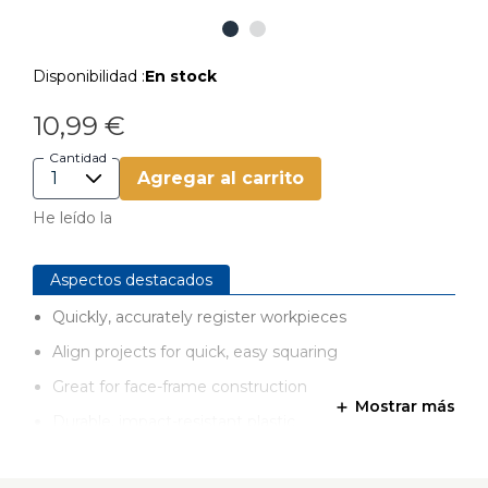
Disponibilidad :
En stock
10,99 €
Cantidad
Agregar al carrito
He leído la
Aspectos destacados
Quickly, accurately register workpieces
Align projects for quick, easy squaring
Great for face-frame construction
Mostrar más
Durable, impact-resistant plastic
Set includes 5 Clamp Blocks